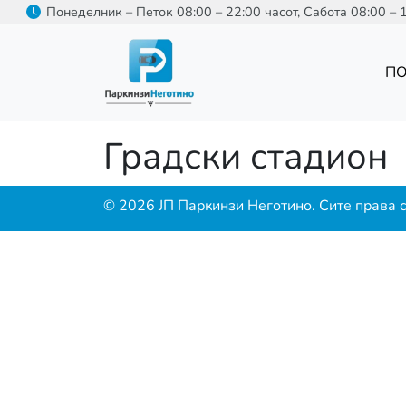
Skip to main content
Понеделник – Петок 08:00 – 22:00 часот, Сабота 08:00 – 
П
Градски стадион
© 2026 ЈП Паркинзи Неготино. Сите права 