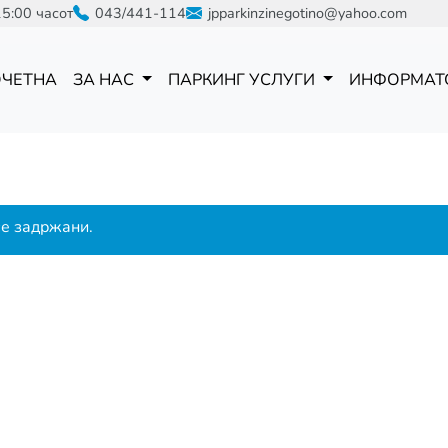
15:00 часот
043/441-114
jpparkinzinegotino@yahoo.com
ОЧЕТНА
ЗА НАС
ПАРКИНГ УСЛУГИ
ИНФОРМАТ
се задржани.