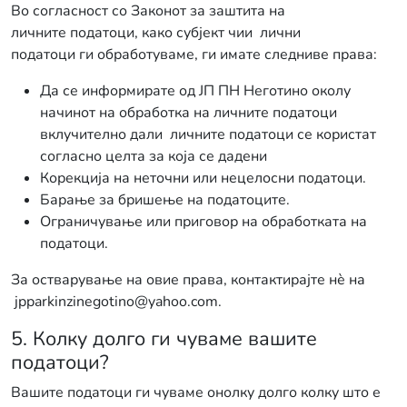
Во согласност со Законот за заштита на
личните податоци, како субјект чии лични
податоци ги обработуваме, ги имате следниве права:
Да се информирате од ЈП ПН Неготино околу
начинот на обработка на личните податоци
вклучително дали личните податоци се користат
согласно целта за која се дадени
Корекција на неточни или нецелосни податоци.
Барање за бришење на податоците.
Ограничување или приговор на обработката на
податоци.
За остварување на овие права, контактирајте нѐ на
jpparkinzinegotino@yahoo.com.
5. Колку долго ги чуваме вашите
податоци?
Вашите податоци ги чуваме онолку долго колку што е