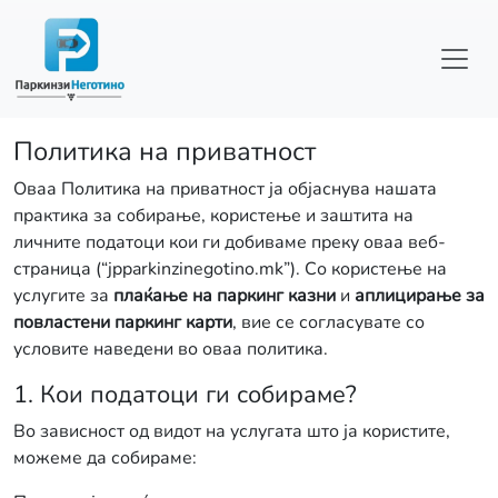
Skip to main content
Политика на приватност
Оваа Политика на приватност ја објаснува нашата
практика за собирање, користење и заштита на
личните податоци кои ги добиваме преку оваа веб-
страница (“jpparkinzinegotino.mk”). Со користење на
услугите за
плаќање на паркинг казни
и
аплицирање за
повластени паркинг карти
, вие се согласувате со
условите наведени во оваа политика.
1. Кои податоци ги собираме?
Во зависност од видот на услугата што ја користите,
можеме да собираме: