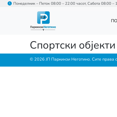
Skip to main content
Понеделник – Петок 08:00 – 22:00 часот, Сабота 08:00 – 
П
Спортски објекти
© 2026 ЈП Паркинзи Неготино. Сите права 