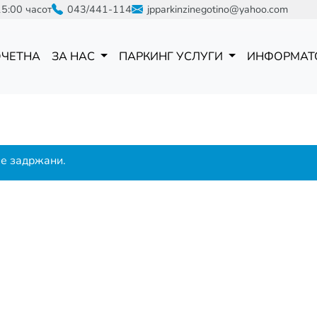
15:00 часот
043/441-114
jpparkinzinegotino@yahoo.com
ОЧЕТНА
ЗА НАС
ПАРКИНГ УСЛУГИ
ИНФОРМАТ
се задржани.