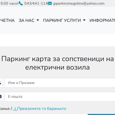
15:00 часот
043/441-114
jpparkinzinegotino@yahoo.com
ОЧЕТНА
ЗА НАС
ПАРКИНГ УСЛУГИ
ИНФОРМАТ
Паркинг карта за сопственици на
електрични возила
рање
Превземете го барањето