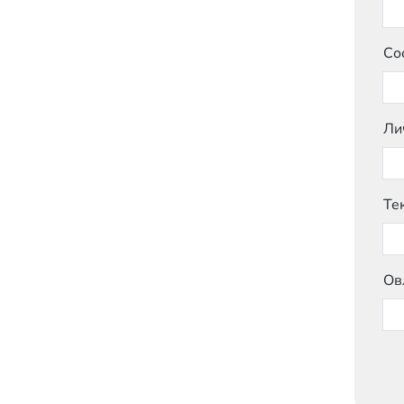
Со
Ли
Те
Ов