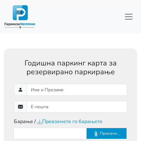
Skip to main content
Годишна паркинг карта за
резервирано паркирање
Барање
Превземете го барањето
Прикачи...