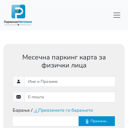
Skip to main content
Месечна паркинг карта за
физички лица
Барање
Превземете го барањето
Прикачи...