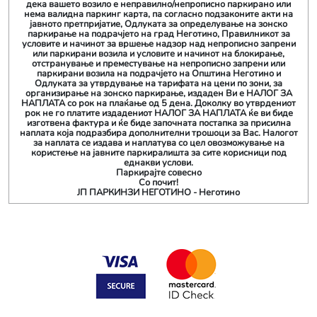
дека вашето возило е неправилно/непрописно паркирано или
нема валидна паркинг карта, па согласно подзаконите акти на
јавното претпријатие, Одлуката за определување на зонско
паркирање на подрачјето на град Неготино, Правилникот за
условите и начинот за вршење надзор над непрописно запрени
или паркирани возила и условите и начинот на блокирање,
отстранување и преместување на непрописно запрени или
паркирани возила на подрачјето на Општина Неготино и
Одлуката за утврдување на тарифата на цени по зони, за
организирање на зонско паркирање, издаден Ви е НАЛОГ ЗА
НАПЛАТА со рок на плаќање од 5 дена. Доколку во утврдениот
рок не го платите издадениот НАЛОГ ЗА НАПЛАТА ќе ви биде
изготвена фактура и ќе биде започната постапка за присилна
наплата која подразбира дополнителни трошоци за Вас. Налогот
за наплата се издава и наплатува со цел овозможување на
користење на јавните паркиралишта за сите корисници под
еднакви услови.
Паркирајте совесно
Со почит!
ЈП ПАРКИНЗИ НЕГОТИНО - Неготино