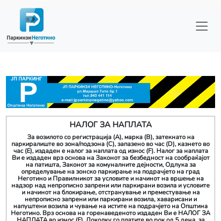
Skip to main content
НАЛОГ ЗА НАПЛАТА
За возилото со регистрација (A), марка (B), затекнато на
паркиралиште во зона/подзона (C), запазено во час (D), казнето во
час (E), издаден е налог за наплата од износ (F). Налог за наплата
Ви е издаден врз основа на Законот за безбедност на сообраќајот
на патишта, Законот за комуналните дејности, Одлука за
определување на зонско паркирање на подрачјето на град
Неготино и Правилникот за условите и начинот на вршење на
надзор над непрописно запрени или паркирани возила и условите
и начинот на блокирање, отстранување и преместување на
непрописно запрени или паркирани возила, хаварисани и
напуштени возила и чување на истите на подрачјето на Општина
Неготино. Врз основа на горенаведеното издаден Ви е НАЛОГ ЗА
НАПЛАТА во износ (F). Доколку го платите во рок од 5 дена, за