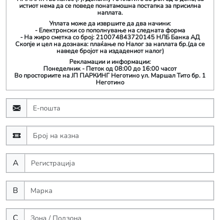
истиот нема да се поведе понатамошна постапка за присилна
наплата.
Уплата може да извршите да два начини:
- Електронски со пополнување на следната форма
- На жиро сметка со број: 210074843720145 НЛБ Банка АД
Скопје и цел на дознака: плаќање по Налог за наплата бр.(да се
наведе бројот на издадениот налог)
Рекламации и информации:
Понеделник - Петок од 08:00 до 16:00 часот
Во просториите на ЈП ПАРКИНГ Неготино ул. Маршал Тито бр. 1
Неготино
A
B
C